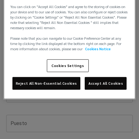
con
Apellido
You can click on "Accept All Cookies" and agree to the storing of cookies on
your device and to our use of cookies. You can also configure or reject cookies
el
by clicking on "Cookie Settings" or "Reject All Non Essential Cookies". Please
note that selecting "Reject All Non Essential Cookies " still implies that
necessary cookies will remain.
equipo
Email
Please note that you can navigate to our Cookie Preference Center at any
time by clicking the link displayed at the bottom right on each page. For
de
more information about cookies, please see our
Cookies Notice
Lockton
Teléfono
Cookies Settings
Perú
Reject All Non-Essential Cookies
Accept All Cookies
Nombre de Empresa
Puesto