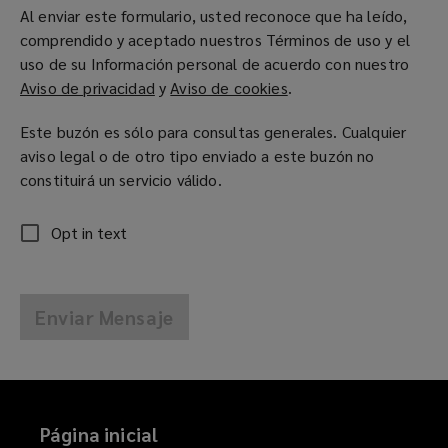
Al enviar este formulario, usted reconoce que ha leído,
comprendido y aceptado nuestros Términos de uso y el
uso de su Información personal de acuerdo con nuestro
Aviso de privacidad
(
y
Aviso de cookies
(
.
o
o
Este buzón es sólo para consultas generales. Cualquier
p
p
aviso legal o de otro tipo enviado a este buzón no
e
e
constituirá un servicio válido.
n
n
s
s
a
a
Opt in text
n
n
e
e
w
w
Enviar Mensaje
w
w
i
i
n
n
d
d
o
o
Página inicial
w
w